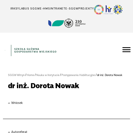
IRK
SYLABUS SGGW
E-HMS
INTRANET
E-SGGW
PROJEKTY
SZKOŁA GŁÓWNA
GOSPODARSTWA WIEJSKIEGO
/
/
/
/
SGGW Witryn
Home
Nauka w Instytucie
Postępowania Habilitacyjne
dr inż. Dorota Nowak
dr inż. Dorota Nowak
Wniosek
Autoreferat