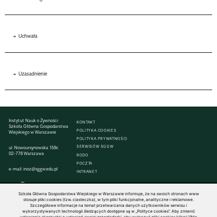
Uchwała
Uzasadnienie
Instytut Nauk o Żywności
KONTAKT
Szkoła Główna Gospodarstwa
POLITYKA COOKIES
Wiejskiego w Warszawie
POLITYKA PRYWATNOŚCI
SERWISÓW SGGW
ul. Nowoursynowska 159c
02-776 Warszawa
RODO
POCZTA
e-mail:
inoz@sggw.edu.pl
INTRANET
Szkoła Główna Gospodarstwa Wiejskiego w Warszawie informuje, że na swoich stronach www
stosuje pliki cookies (tzw. ciasteczka), w tym pliki funkcjonalne, analityczne i reklamowe.
Szczegółowe informacje na temat przetwarzania danych użytkowników serwisu i
© 1816–2026 SGGW — ALL RIGHTS RESERVED
wykorzystywanych technologii śledzących dostępne są w „Polityce cookies”. Aby zmienić