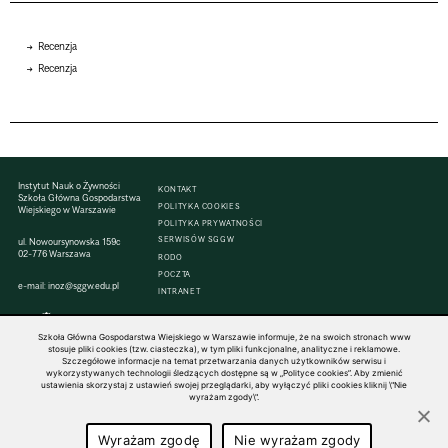
Recenzja
Recenzja
Instytut Nauk o Żywności
KONTAKT
Szkoła Główna Gospodarstwa
POLITYKA COOKIES
Wiejskiego w Warszawie
POLITYKA PRYWATNOŚCI
SERWISÓW SGGW
ul. Nowoursynowska 159c
02-776 Warszawa
RODO
POCZTA
e-mail:
inoz@sggw.edu.pl
INTRANET
Szkoła Główna Gospodarstwa Wiejskiego w Warszawie informuje, że na swoich stronach www
stosuje pliki cookies (tzw. ciasteczka), w tym pliki funkcjonalne, analityczne i reklamowe.
Szczegółowe informacje na temat przetwarzania danych użytkowników serwisu i
© 1816–2026 SGGW — ALL RIGHTS RESERVED
wykorzystywanych technologii śledzących dostępne są w „Polityce cookies”. Aby zmienić
ustawienia skorzystaj z ustawień swojej przeglądarki, aby wyłączyć pliki cookies kliknij \"Nie
wyrażam zgody\".
Wyrażam zgodę
Nie wyrażam zgody