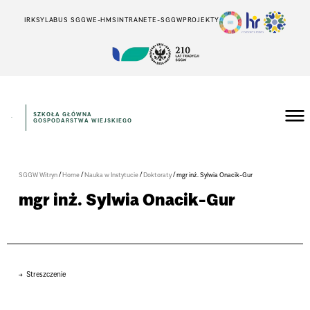
IRK
SYLABUS SGGW
E-HMS
INTRANET
E-SGGW
PROJEKTY
SZKOŁA GŁÓWNA
GOSPODARSTWA WIEJSKIEGO
/
/
/
/
SGGW Witryn
Home
Nauka w Instytucie
Doktoraty
mgr inż. Sylwia Onacik-Gur
mgr inż. Sylwia Onacik-Gur
Streszczenie