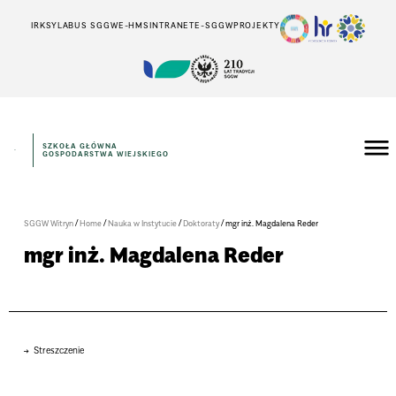
IRK
SYLABUS SGGW
E-HMS
INTRANET
E-SGGW
PROJEKTY
SZKOŁA GŁÓWNA
GOSPODARSTWA WIEJSKIEGO
/
/
/
/
SGGW Witryn
Home
Nauka w Instytucie
Doktoraty
mgr inż. Magdalena Reder
mgr inż. Magdalena Reder
Streszczenie