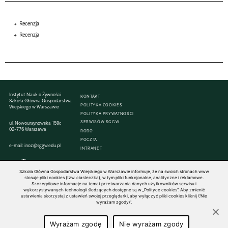
Recenzja
Recenzja
Instytut Nauk o Żywności
KONTAKT
Szkoła Główna Gospodarstwa
POLITYKA COOKIES
Wiejskiego w Warszawie
POLITYKA PRYWATNOŚCI
SERWISÓW SGGW
ul. Nowoursynowska 159c
02-776 Warszawa
RODO
POCZTA
e-mail:
inoz@sggw.edu.pl
INTRANET
Szkoła Główna Gospodarstwa Wiejskiego w Warszawie informuje, że na swoich stronach www
stosuje pliki cookies (tzw. ciasteczka), w tym pliki funkcjonalne, analityczne i reklamowe.
Szczegółowe informacje na temat przetwarzania danych użytkowników serwisu i
© 1816–2026 SGGW — ALL RIGHTS RESERVED
wykorzystywanych technologii śledzących dostępne są w „Polityce cookies”. Aby zmienić
ustawienia skorzystaj z ustawień swojej przeglądarki, aby wyłączyć pliki cookies kliknij \"Nie
wyrażam zgody\".
Wyrażam zgodę
Nie wyrażam zgody