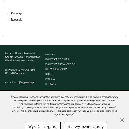
Recenzja
Recenzja
Instytut Nauk o Żywności
KONTAKT
Szkoła Główna Gospodarstwa
POLITYKA COOKIES
Wiejskiego w Warszawie
POLITYKA PRYWATNOŚCI
SERWISÓW SGGW
ul. Nowoursynowska 159c
02-776 Warszawa
RODO
POCZTA
e-mail:
inoz@sggw.edu.pl
INTRANET
Szkoła Główna Gospodarstwa Wiejskiego w Warszawie informuje, że na swoich stronach www
stosuje pliki cookies (tzw. ciasteczka), w tym pliki funkcjonalne, analityczne i reklamowe.
Szczegółowe informacje na temat przetwarzania danych użytkowników serwisu i
© 1816–2026 SGGW — ALL RIGHTS RESERVED
wykorzystywanych technologii śledzących dostępne są w „Polityce cookies”. Aby zmienić
ustawienia skorzystaj z ustawień swojej przeglądarki, aby wyłączyć pliki cookies kliknij \"Nie
wyrażam zgody\".
Wyrażam zgodę
Nie wyrażam zgody