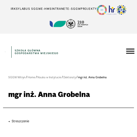
IRK
SYLABUS SGGW
E-HMS
INTRANET
E-SGGW
PROJEKTY
SZKOŁA GŁÓWNA
GOSPODARSTWA WIEJSKIEGO
/
/
/
/
SGGW Witryn
Home
Nauka w Instytucie
Doktoraty
mgr inż. Anna Grobelna
mgr inż. Anna Grobelna
Streszczenie